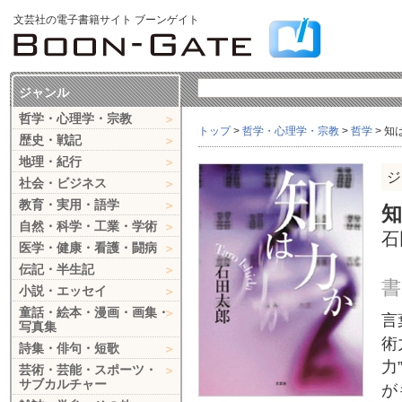
文芸社の電子書籍サイト ブーンゲイト
ジャンル
哲学・心理学・宗教
トップ
>
哲学・心理学・宗教
>
哲学
> 知
歴史・戦記
地理・紀行
ジ
社会・ビジネス
教育・実用・語学
自然・科学・工業・学術
石
医学・健康・看護・闘病
伝記・半生記
書
小説・エッセイ
童話・絵本・漫画・画集・
言
写真集
術
詩集・俳句・短歌
力
芸術・芸能・スポーツ・
サブカルチャー
が