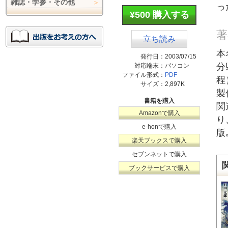
雑誌・学参・その他
っ
¥500 購入する
著
立ち読み
本
発行日：
2003/07/15
分
対応端末：
パソコン
ファイル形式：
PDF
程
サイズ：
2,897K
製
書籍を購入
関
Amazonで購入
り
e-honで購入
版
楽天ブックスで購入
セブンネットで購入
ブックサービスで購入