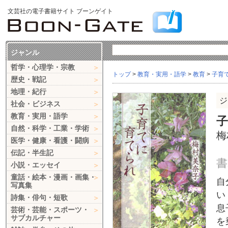
文芸社の電子書籍サイト ブーンゲイト
ジャンル
哲学・心理学・宗教
トップ
>
教育・実用・語学
>
教育
>
子育
歴史・戦記
地理・紀行
ジ
社会・ビジネス
教育・実用・語学
自然・科学・工業・学術
梅
医学・健康・看護・闘病
伝記・半生記
書
小説・エッセイ
童話・絵本・漫画・画集・
自
写真集
い
詩集・俳句・短歌
息
芸術・芸能・スポーツ・
サブカルチャー
を