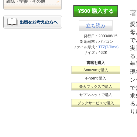
雑誌・学参・その他
¥500 購入する
著
愛
立ち読み
母
発行日：
2003/08/15
で
対応端末：
パソコン
ファイル形式：
TTZ(T-Time)
実
サイズ：
462K
る
書籍を購入
年
Amazonで購入
現
e-honで購入
ン
楽天ブックスで購入
で
セブンネットで購入
求
る
ブックサービスで購入
り