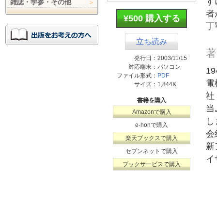
ず
雑誌・学参・その他
者
¥500 購入する
丁
立ち読み
著
発行日：
2003/11/15
対応端末：
パソコン
1
ファイル形式：
PDF
電
サイズ：
1,844K
社
書籍を購入
当
Amazonで購入
し
e-honで購入
会
楽天ブックスで購入
新
セブンネットで購入
イ
ブックサービスで購入