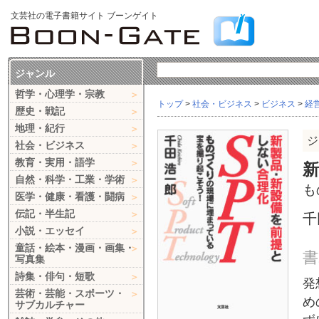
文芸社の電子書籍サイト ブーンゲイト
ジャンル
哲学・心理学・宗教
トップ
>
社会・ビジネス
>
ビジネス
>
経
歴史・戦記
地理・紀行
ジ
社会・ビジネス
教育・実用・語学
新
自然・科学・工業・学術
も
医学・健康・看護・闘病
伝記・半生記
千
小説・エッセイ
童話・絵本・漫画・画集・
書
写真集
詩集・俳句・短歌
発
芸術・芸能・スポーツ・
め
サブカルチャー