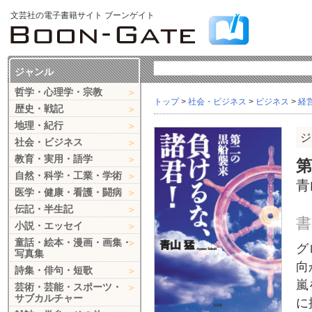
文芸社の電子書籍サイト ブーンゲイト
ジャンル
哲学・心理学・宗教
トップ
>
社会・ビジネス
>
ビジネス
>
経
歴史・戦記
地理・紀行
ジ
社会・ビジネス
教育・実用・語学
自然・科学・工業・学術
青
医学・健康・看護・闘病
伝記・半生記
書
小説・エッセイ
童話・絵本・漫画・画集・
グ
写真集
向
詩集・俳句・短歌
嵐
芸術・芸能・スポーツ・
サブカルチャー
に