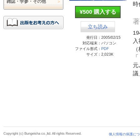
雑誌・学参・その他
時
¥500 購入する
著
立ち読み
1
発行日：
2005/02/15
入
対応端末：
パソコン
（
ファイル形式：
PDF
サイズ：
2,023K
「
元
議
Copyright (c) Bungeisha co.,ltd. All rights Reserved.
個人情報の保護につ