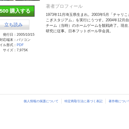
著者プロフィール
¥500 購入する
1973年11月埼玉県生まれ。2003年5月「チャリ
こぎスタジアム」を実行にうつす。2004年12月
立ち読み
チーム（当時）のホームゲームを観戦終了。現在
研究に従事。日本フットボール学会員。
発行日：
2005/10/15
対応端末：
パソコン
イル形式：
PDF
サイズ：
7,975K
個人情報の保護について
特定商取引法に基づく表記
著作権につい