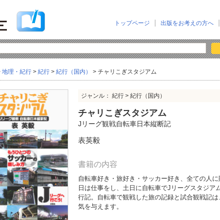
トップページ
出版をお考えの方へ
>
地理・紀行
>
紀行
>
紀行（国内）
> チャリこぎスタジアム
ジャンル： 紀行 > 紀行（国内）
チャリこぎスタジアム
Jリーグ観戦自転車日本縦断記
表英毅
書籍の内容
自転車好き・旅好き・サッカー好き、全ての人に
日は仕事をし、土日に自転車でJリーグスタジア
行記。自転車で観戦した旅の記録と試合観戦記は
気を与えます。