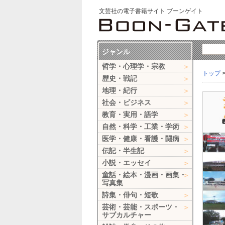
文芸社の電子書籍サイト ブーンゲイト
ジャンル
哲学・心理学・宗教
トップ
歴史・戦記
地理・紀行
社会・ビジネス
教育・実用・語学
自然・科学・工業・学術
医学・健康・看護・闘病
伝記・半生記
小説・エッセイ
童話・絵本・漫画・画集・
写真集
詩集・俳句・短歌
芸術・芸能・スポーツ・
サブカルチャー