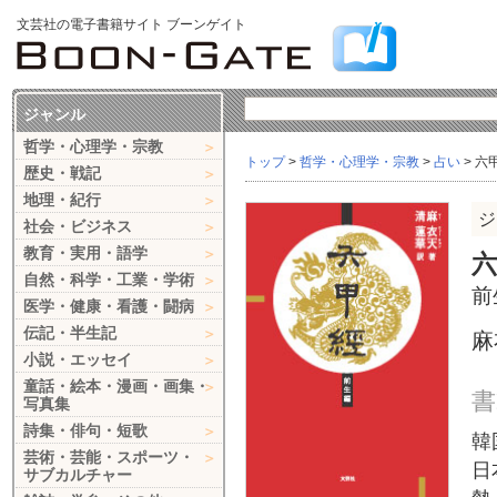
文芸社の電子書籍サイト ブーンゲイト
ジャンル
哲学・心理学・宗教
トップ
>
哲学・心理学・宗教
>
占い
> 六
歴史・戦記
地理・紀行
ジ
社会・ビジネス
教育・実用・語学
六
自然・科学・工業・学術
前
医学・健康・看護・闘病
伝記・半生記
麻
小説・エッセイ
童話・絵本・漫画・画集・
書
写真集
詩集・俳句・短歌
韓
芸術・芸能・スポーツ・
日
サブカルチャー