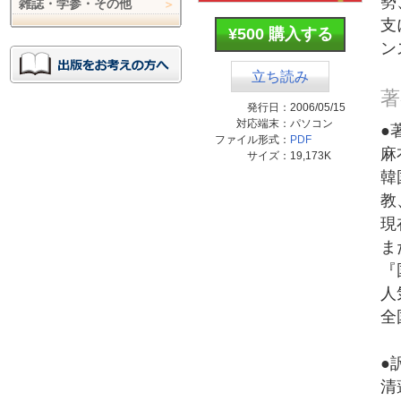
勢
雑誌・学参・その他
支
¥500 購入する
ン
立ち読み
著
発行日：
2006/05/15
対応端末：
パソコン
●
ファイル形式：
PDF
麻
サイズ：
19,173K
韓
教
現
ま
『
人
全
●
清