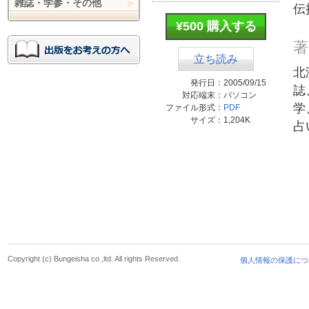
雑誌・学参・その他
伝
¥500 購入する
著
立ち読み
北
発行日：
2005/09/15
誌
対応端末：
パソコン
学
ファイル形式：
PDF
サイズ：
1,204K
占
Copyright (c) Bungeisha co.,ltd. All rights Reserved.
個人情報の保護につ