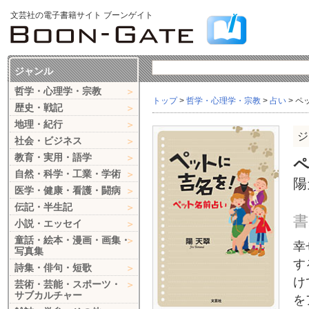
文芸社の電子書籍サイト ブーンゲイト
ジャンル
哲学・心理学・宗教
トップ
>
哲学・心理学・宗教
>
占い
> 
歴史・戦記
地理・紀行
ジ
社会・ビジネス
教育・実用・語学
自然・科学・工業・学術
陽
医学・健康・看護・闘病
伝記・半生記
書
小説・エッセイ
童話・絵本・漫画・画集・
幸
写真集
す
詩集・俳句・短歌
け
芸術・芸能・スポーツ・
サブカルチャー
を