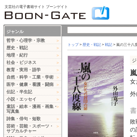
文芸社の電子書籍サイト ブーンゲイト
ジャンル
哲学・心理学・宗教
トップ
>
歴史・戦記
>
戦記
> 嵐の三十八
歴史・戦記
地理・紀行
ジ
社会・ビジネス
教育・実用・語学
自然・科学・工業・学術
女
医学・健康・看護・闘病
伝記・半生記
外
小説・エッセイ
童話・絵本・漫画・画集・
書
写真集
詩集・俳句・短歌
敗
芸術・芸能・スポーツ・
の
サブカルチャー