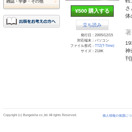
転
雑誌・学参・その他
さ
¥500 購入する
体
立ち読み
著
発行日：
2005/12/15
対応端末：
パソコン
1
ファイル形式：
TTZ(T-Time)
神
サイズ：
218K
刊
Copyright (c) Bungeisha co.,ltd. All rights Reserved.
個人情報の保護につ