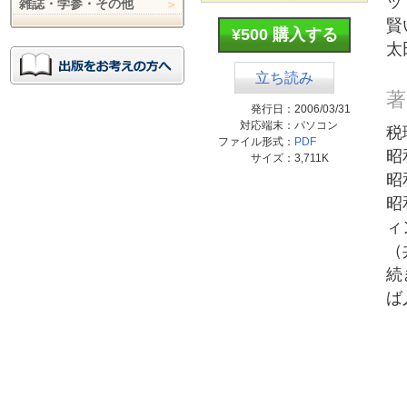
ッ
雑誌・学参・その他
賢
¥500 購入する
太
立ち読み
著
発行日：
2006/03/31
対応端末：
パソコン
税
ファイル形式：
PDF
昭
サイズ：
3,711K
昭
昭
ィ
（
続
ば