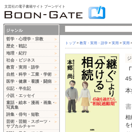
文芸社の電子書籍サイト ブーンゲイト
ジャンル
哲学・心理学・宗教
トップ
>
教育・実用・語学
>
実用
>
実用
歴史・戦記
地理・紀行
ジ
社会・ビジネス
教育・実用・語学
自然・科学・工業・学術
4
医学・健康・看護・闘病
伝記・半生記
本
小説・エッセイ
童話・絵本・漫画・画集・
書
写真集
詩集・俳句・短歌
相
芸術・芸能・スポーツ・
を
サブカルチャー