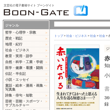
文芸社の電子書籍サイト ブーンゲイト
ジャンル
哲学・心理学・宗教
トップ
>
社会・ビジネス
>
社会
>
社会
>
歴史・戦記
地理・紀行
ジ
社会・ビジネス
教育・実用・語学
自然・科学・工業・学術
知
医学・健康・看護・闘病
伝記・半生記
小
小説・エッセイ
童話・絵本・漫画・画集・
書
写真集
詩集・俳句・短歌
3
芸術・芸能・スポーツ・
録
サブカルチャー