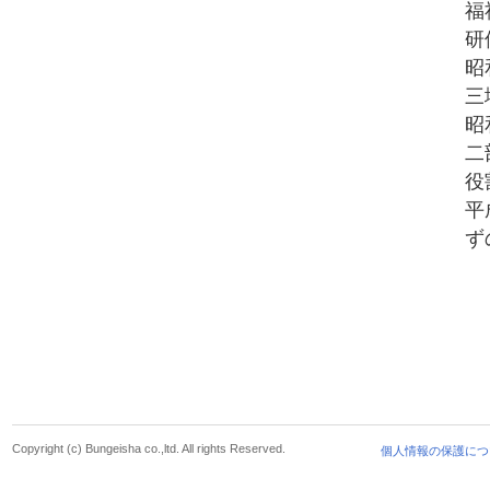
福
研
昭
三
昭
二
役
平
ず
Copyright (c) Bungeisha co.,ltd. All rights Reserved.
個人情報の保護につ