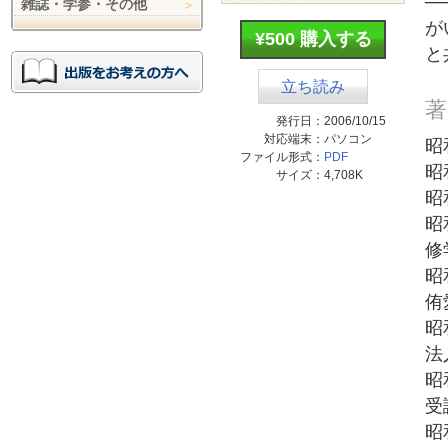
─
雑誌・学参・その他
が
¥500 購入する
と
立ち読み
著
発行日：
2006/10/15
対応端末：
パソコン
昭
ファイル形式：
PDF
昭
サイズ：
4,708K
昭
昭
修
昭
侑
昭
法
昭
受
昭