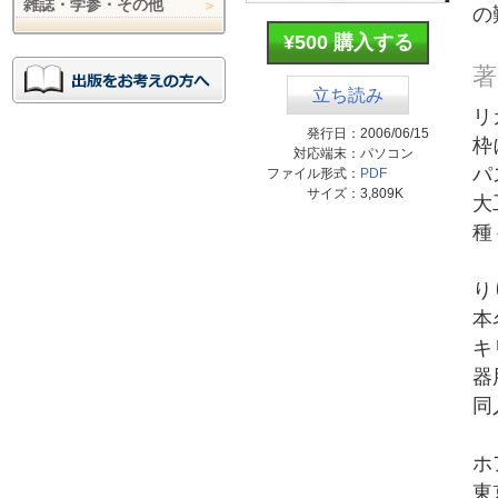
雑誌・学参・その他
の
¥500 購入する
著
立ち読み
リ
発行日：
2006/06/15
枠
対応端末：
パソコン
パ
ファイル形式：
PDF
サイズ：
3,809K
大
種
り
本
キ
器
同
ホ
東