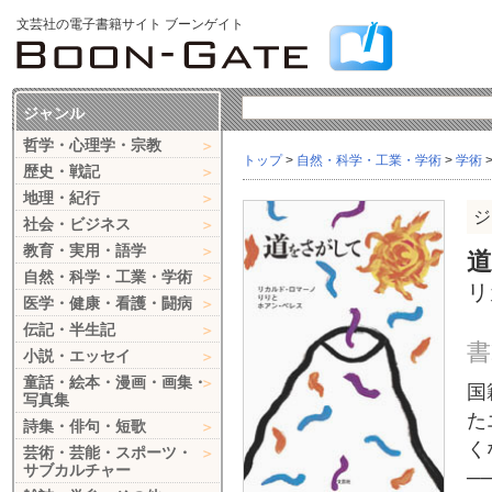
文芸社の電子書籍サイト ブーンゲイト
ジャンル
哲学・心理学・宗教
トップ
>
自然・科学・工業・学術
>
学術
歴史・戦記
地理・紀行
ジ
社会・ビジネス
教育・実用・語学
自然・科学・工業・学術
リ
医学・健康・看護・闘病
伝記・半生記
書
小説・エッセイ
童話・絵本・漫画・画集・
国
写真集
た
詩集・俳句・短歌
く
芸術・芸能・スポーツ・
サブカルチャー
─