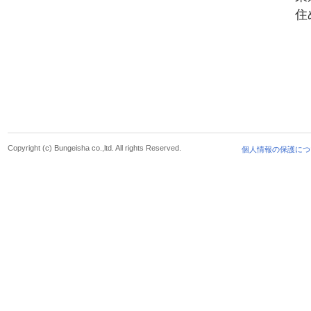
住
Copyright (c) Bungeisha co.,ltd. All rights Reserved.
個人情報の保護につ