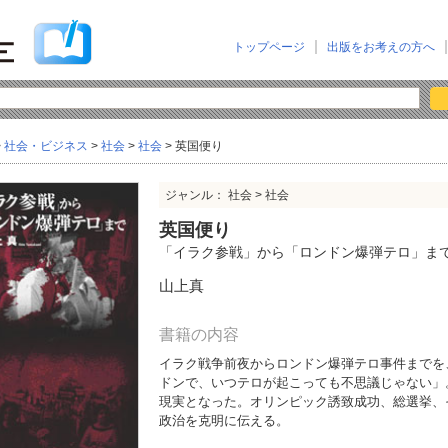
トップページ
出版をお考えの方へ
>
社会・ビジネス
>
社会
>
社会
> 英国便り
ジャンル： 社会 > 社会
英国便り
「イラク参戦」から「ロンドン爆弾テロ」ま
山上真
書籍の内容
イラク戦争前夜からロンドン爆弾テロ事件までを
ドンで、いつテロが起こっても不思議じゃない」
現実となった。オリンピック誘致成功、総選挙、
政治を克明に伝える。