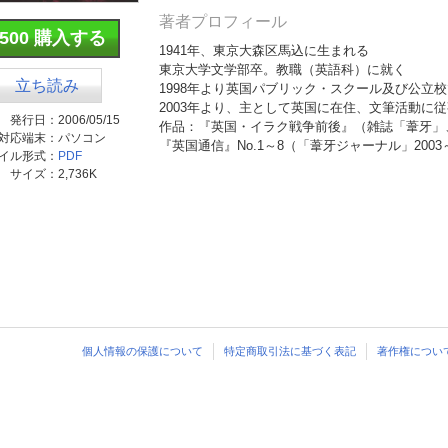
著者プロフィール
¥500 購入する
1941年、東京大森区馬込に生まれる
東京大学文学部卒。教職（英語科）に就く
立ち読み
1998年より英国パブリック・スクール及び公立
2003年より、主として英国に在住、文筆活動に従
発行日：
2006/05/15
作品：『英国・イラク戦争前後』（雑誌「葦牙」、
対応端末：
パソコン
『英国通信』No.1～8（「葦牙ジャーナル」2003～
イル形式：
PDF
サイズ：
2,736K
個人情報の保護について
特定商取引法に基づく表記
著作権につい