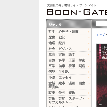
文芸社の電子書籍サイト ブーンゲイト
ジャンル
哲学・心理学・宗教
トップ
歴史・戦記
地理・紀行
社会・ビジネス
教育・実用・語学
自然・科学・工業・学術
医学・健康・看護・闘病
伝記・半生記
小説・エッセイ
童話・絵本・漫画・画集・
写真集
詩集・俳句・短歌
芸術・芸能・スポーツ・
サブカルチャー