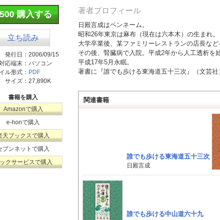
著者プロフィール
¥500 購入する
日殿言成はペンネーム。
昭和26年東京は麻布（現在は六本木）の生まれ。
立ち読み
大学卒業後、某ファミリーレストランの店長など
その後、腎臓病で入院。平成2年から人工透析を
発行日：
2006/09/15
平成17年5月永眠。
対応端末：
パソコン
著書に『誰でも歩ける東海道五十三次』（文芸社
イル形式：
PDF
サイズ：
27,890K
書籍を購入
関連書籍
Amazonで購入
e-honで購入
楽天ブックスで購入
セブンネットで購入
誰でも歩ける東海道五十三次
ックサービスで購入
日殿言成
誰でも歩ける中山道六十九