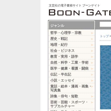
文芸社の電子書籍サイト ブーンゲイト
ジャンル
哲学・心理学・宗教
トップ
歴史・戦記
地理・紀行
社会・ビジネス
教育・実用・語学
自然・科学・工業・学術
医学・健康・看護・闘病
伝記・半生記
小説・エッセイ
童話・絵本・漫画・画集・
写真集
詩集・俳句・短歌
芸術・芸能・スポーツ・
サブカルチャー