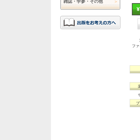
雑誌・学参・その他
ファ
ブ