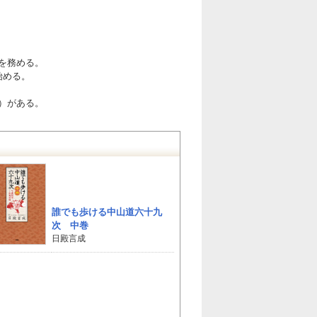
を務める。
始める。
）がある。
誰でも歩ける中山道六十九
次 中巻
日殿言成