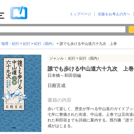
トップページ
出版をお考えの方へ
>
地理・紀行
>
紀行
>
紀行（国内）
> 誰でも歩ける中山道六十九次 上巻
ジャンル： 紀行 > 紀行（国内）
誰でも歩ける中山道六十九次 上巻
日本橋～和田宿編
日殿言成
書籍の内容
歩いて楽しく、歴史が学べる中山道のガイドブッ
七年に整備された街道、中山道。上巻では五街道
れた和田宿までを詳細に案内する。既刊書『誰で
成がはじまる。