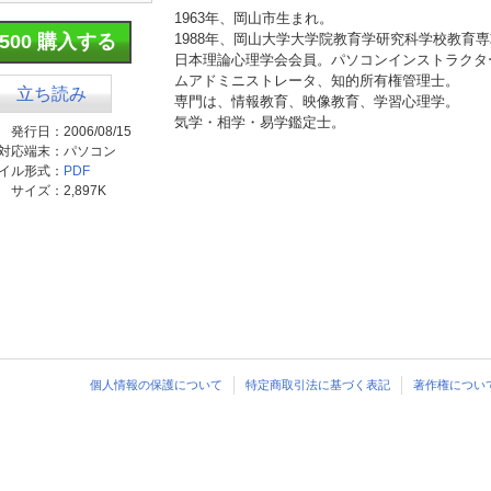
1963年、岡山市生まれ。
¥500 購入する
1988年、岡山大学大学院教育学研究科学校教育
日本理論心理学会会員。パソコンインストラクター
ムアドミニストレータ、知的所有権管理士。
立ち読み
専門は、情報教育、映像教育、学習心理学。
気学・相学・易学鑑定士。
発行日：
2006/08/15
対応端末：
パソコン
イル形式：
PDF
サイズ：
2,897K
個人情報の保護について
特定商取引法に基づく表記
著作権につい