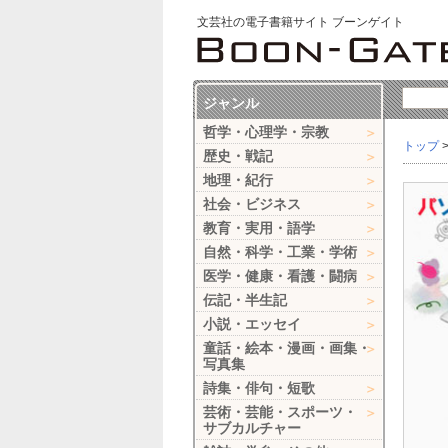
文芸社の電子書籍サイト ブーンゲイト
ジャンル
哲学・心理学・宗教
トップ
歴史・戦記
地理・紀行
社会・ビジネス
教育・実用・語学
自然・科学・工業・学術
医学・健康・看護・闘病
伝記・半生記
小説・エッセイ
童話・絵本・漫画・画集・
写真集
詩集・俳句・短歌
芸術・芸能・スポーツ・
サブカルチャー