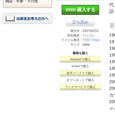
雑誌・学参・その他
代
¥500 購入する
語
立ち読み
著
発行日：
2007/02/15
1
対応端末：
パソコン
ファイル形式：
TTZ(T-Time)
1
サイズ：
496K
1
書籍を購入
1
Amazonで購入
1
e-honで購入
1
楽天ブックスで購入
1
セブンネットで購入
2
ブックサービスで購入
2
カ
2
ャ