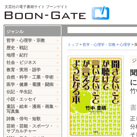
文芸社の電子書籍サイト ブーンゲイト
ジャンル
哲学・心理学・宗教
トップ
>
哲学・心理学・宗教
>
心理学
>
歴史・戦記
地理・紀行
ジ
社会・ビジネス
教育・実用・語学
自然・科学・工業・学術
医学・健康・看護・闘病
竹
伝記・半生記
小説・エッセイ
書
童話・絵本・漫画・画集・
写真集
正
詩集・俳句・短歌
芸術・芸能・スポーツ・
分
サブカルチャー
そ