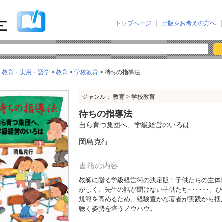
トップページ
出版をお考えの方へ
>
教育・実用・語学
>
教育
>
学校教育
> 待ちの指導法
ジャンル： 教育 > 学校教育
待ちの指導法
自ら育つ集団へ、学級経営のいろは
岡島克行
書籍の内容
教師に贈る学級経営術の決定版！子供たちの主体
がしく、先生の話が聞けない子供たち･･････
規範を高めるため、経験豊かな著者が実践から掴
聴く姿勢を培うノウハウ。