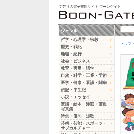
文芸社の電子書籍サイト ブーンゲイト
ジャンル
哲学・心理学・宗教
トップ
歴史・戦記
地理・紀行
社会・ビジネス
教育・実用・語学
自然・科学・工業・学術
医学・健康・看護・闘病
伝記・半生記
小説・エッセイ
童話・絵本・漫画・画集・
写真集
詩集・俳句・短歌
芸術・芸能・スポーツ・
サブカルチャー