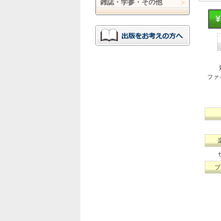
雑誌・学参・その他
ファ
ブ