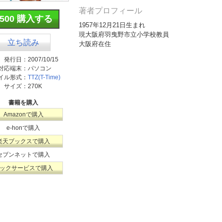
著者プロフィール
¥500 購入する
1957年12月21日生まれ
現大阪府羽曳野市立小学校教員
立ち読み
大阪府在住
発行日：
2007/10/15
対応端末：
パソコン
イル形式：
TTZ(T-Time)
サイズ：
270K
書籍を購入
Amazonで購入
e-honで購入
楽天ブックスで購入
セブンネットで購入
ックサービスで購入