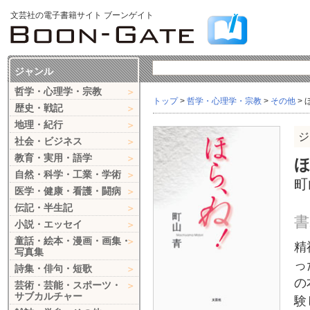
文芸社の電子書籍サイト ブーンゲイト
ジャンル
哲学・心理学・宗教
トップ
>
哲学・心理学・宗教
>
その他
> 
歴史・戦記
地理・紀行
ジ
社会・ビジネス
教育・実用・語学
自然・科学・工業・学術
町
医学・健康・看護・闘病
伝記・半生記
書
小説・エッセイ
童話・絵本・漫画・画集・
精
写真集
っ
詩集・俳句・短歌
の
芸術・芸能・スポーツ・
サブカルチャー
験