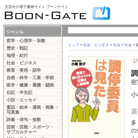
文芸社の電子書籍サイト ブーンゲイト
ジャンル
哲学・心理学・宗教
トップ
>
社会・ビジネス
>
社会
>
社会
>
歴史・戦記
地理・紀行
ジ
社会・ビジネス
教育・実用・語学
自然・科学・工業・学術
密
医学・健康・看護・闘病
伝記・半生記
小
小説・エッセイ
童話・絵本・漫画・画集・
書
写真集
詩集・俳句・短歌
多
芸術・芸能・スポーツ・
の
サブカルチャー