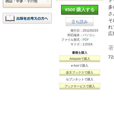
ト
雑誌・学参・その他
多
¥500 購入する
さ
そ
立ち読み
れ
発行日：
2011/02/15
広
対応端末：
パソコン
ファイル形式：
PDF
サイズ：
2,031K
著
書籍を購入
7
Amazonで購入
e-honで購入
楽天ブックスで購入
セブンネットで購入
ブックサービスで購入