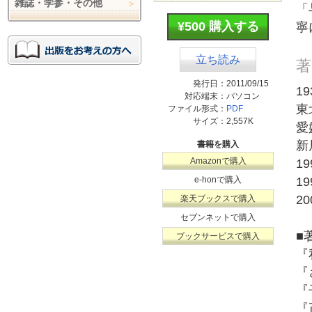
雑誌・学参・その他
「
¥500 購入する
寧
立ち読み
著
発行日：
2011/09/15
1
対応端末：
パソコン
東
ファイル形式：
PDF
サイズ：
2,557K
愛
新
書籍を購入
Amazonで購入
1
e-honで購入
1
2
楽天ブックスで購入
セブンネットで購入
■
ブックサービスで購入
『
『
『
『