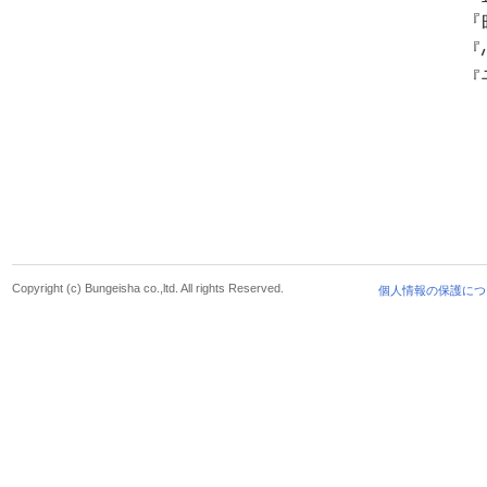
『
『
『
Copyright (c) Bungeisha co.,ltd. All rights Reserved.
個人情報の保護につ