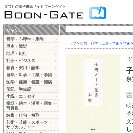
文芸社の電子書籍サイト ブーンゲイト
ジャンル
哲学・心理学・宗教
トップ
>
自然・科学・工業・学術
>
学術
歴史・戦記
地理・紀行
ジ
社会・ビジネス
教育・実用・語学
自然・科学・工業・学術
泉
医学・健康・看護・闘病
伝記・半生記
書
小説・エッセイ
童話・絵本・漫画・画集・
明
写真集
革
詩集・俳句・短歌
文
芸術・芸能・スポーツ・
サブカルチャー
し