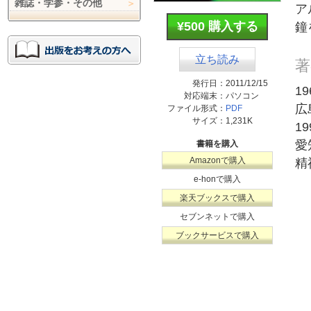
雑誌・学参・その他
ア
¥500 購入する
鐘
立ち読み
著
発行日：
2011/12/15
1
対応端末：
パソコン
広
ファイル形式：
PDF
サイズ：
1,231K
1
愛
書籍を購入
Amazonで購入
精
e-honで購入
楽天ブックスで購入
セブンネットで購入
ブックサービスで購入