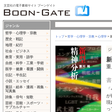
文芸社の電子書籍サイト ブーンゲイト
ジャンル
哲学・心理学・宗教
トップ
>
哲学・心理学・宗教
>
心理学
>
歴史・戦記
地理・紀行
ジ
社会・ビジネス
教育・実用・語学
新
自然・科学・工業・学術
重
医学・健康・看護・闘病
伝記・半生記
書
小説・エッセイ
童話・絵本・漫画・画集・
「
写真集
が
詩集・俳句・短歌
現
芸術・芸能・スポーツ・
サブカルチャー
っ