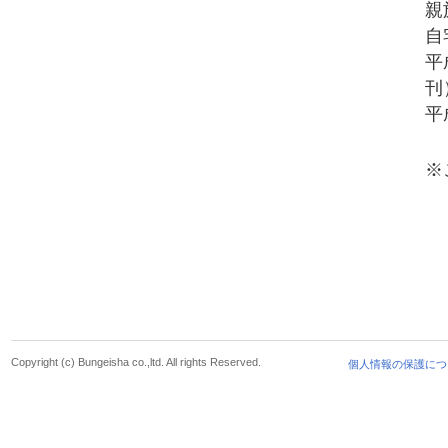
親
自
平
刊
平
※
Copyright (c) Bungeisha co.,ltd. All rights Reserved.
個人情報の保護につ