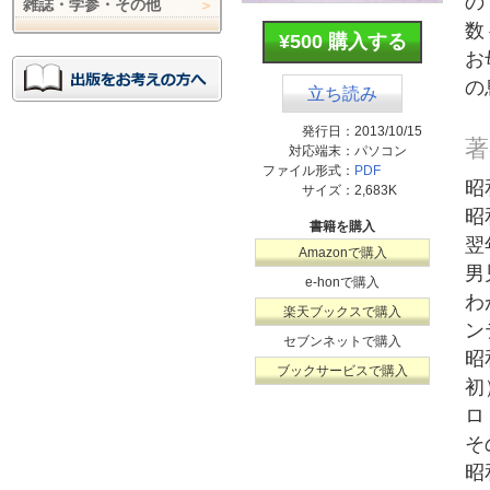
の
雑誌・学参・その他
数
¥500 購入する
お
の
立ち読み
発行日：
2013/10/15
著
対応端末：
パソコン
ファイル形式：
PDF
昭
サイズ：
2,683K
昭
書籍を購入
翌
Amazonで購入
男
e-honで購入
わ
楽天ブックスで購入
ン
セブンネットで購入
昭
ブックサービスで購入
初
ロ
そ
昭