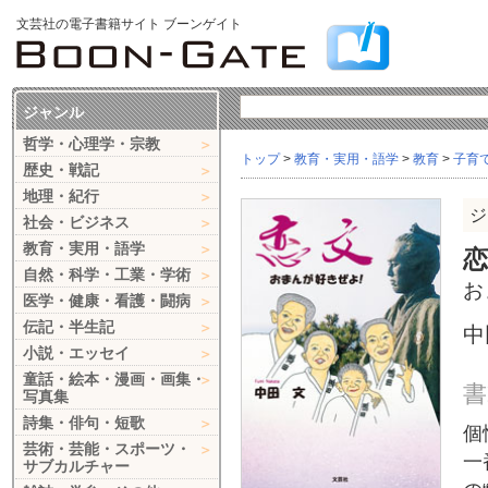
文芸社の電子書籍サイト ブーンゲイト
ジャンル
哲学・心理学・宗教
トップ
>
教育・実用・語学
>
教育
>
子育
歴史・戦記
地理・紀行
ジ
社会・ビジネス
教育・実用・語学
恋
自然・科学・工業・学術
お
医学・健康・看護・闘病
伝記・半生記
中
小説・エッセイ
童話・絵本・漫画・画集・
書
写真集
詩集・俳句・短歌
個
芸術・芸能・スポーツ・
一
サブカルチャー