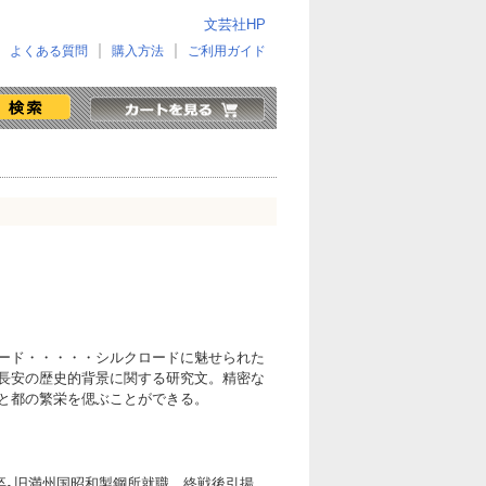
文芸社HP
よくある質問
購入方法
ご利用ガイド
ード・・・・・シルクロードに魅せられた
長安の歴史的背景に関する研究文。精密な
と都の繁栄を偲ぶことができる。
科卒｡旧満州国昭和製鋼所就職。終戦後引揚。