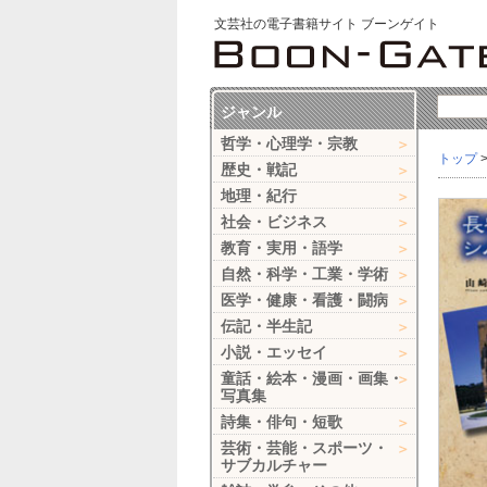
文芸社の電子書籍サイト ブーンゲイト
ジャンル
哲学・心理学・宗教
トップ
歴史・戦記
地理・紀行
社会・ビジネス
教育・実用・語学
自然・科学・工業・学術
医学・健康・看護・闘病
伝記・半生記
小説・エッセイ
童話・絵本・漫画・画集・
写真集
詩集・俳句・短歌
芸術・芸能・スポーツ・
サブカルチャー