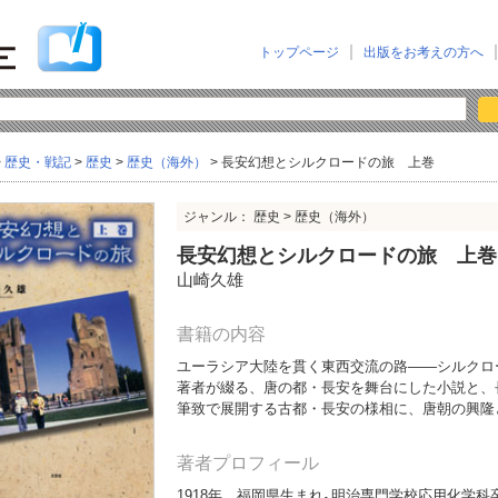
トップページ
出版をお考えの方へ
>
歴史・戦記
>
歴史
>
歴史（海外）
> 長安幻想とシルクロードの旅 上巻
ジャンル： 歴史 > 歴史（海外）
長安幻想とシルクロードの旅 上巻
山崎久雄
書籍の内容
ユーラシア大陸を貫く東西交流の路――シルクロ
著者が綴る、唐の都・長安を舞台にした小説と、
筆致で展開する古都・長安の様相に、唐朝の興隆
著者プロフィール
1918年、福岡県生まれ｡明治専門学校応用化学