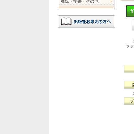
雑誌・学参・その他
ファ
ブ