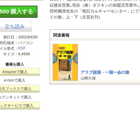
以後自営業｡現在（株）ダスキンの加盟店営業中
¥500 購入する
田村圓澄先生の「朝日カルチャーセンター」にて
ドの旅」上・下（文芸社刊）
立ち読み
関連書籍
発行日：
2002/04/30
対応端末：
パソコン
イル形式：
PDF
サイズ：
9,469K
書籍を購入
Amazonで購入
アラブ諸国・一期一会の旅
山崎久雄
e-honで購入
楽天ブックスで購入
セブンネットで購入
ックサービスで購入