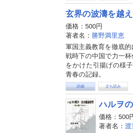
玄界の波濤を越
価格：500円
著者名：
勝野満里恵
軍国主義教育を徹底的
戦時下の中国で力一杯仕
をかけた引揚げの様子
青春の記録。
詳細
立ち読み
ハルヲの
価格：500
著者名：
渡