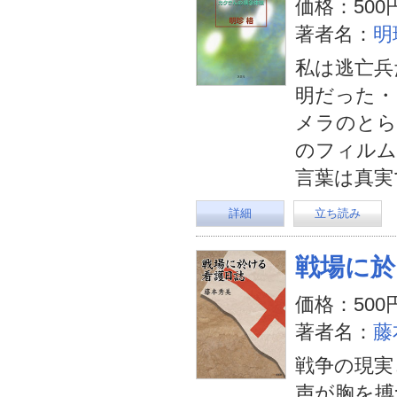
価格：500
著者名：
明
私は逃亡兵
明だった・
メラのとら
のフィルム
言葉は真実
詳細
立ち読み
戦場に於
価格：500
著者名：
藤
戦争の現実
声が胸を搏