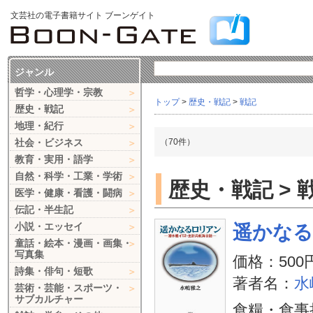
文芸社の電子書籍サイト ブーンゲイト
ジャンル
哲学・心理学・宗教
トップ
>
歴史・戦記
>
戦記
歴史・戦記
地理・紀行
社会・ビジネス
（70件）
教育・実用・語学
自然・科学・工業・学術
歴史・戦記 > 
医学・健康・看護・闘病
伝記・半生記
小説・エッセイ
遥かな
童話・絵本・漫画・画集・
写真集
価格：500
詩集・俳句・短歌
著者名：
水
芸術・芸能・スポーツ・
サブカルチャー
食糧・食事