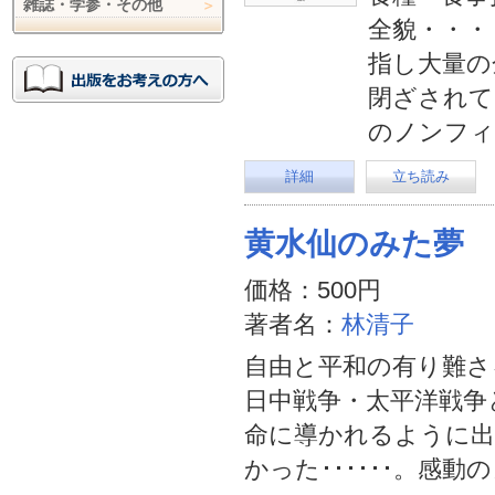
雑誌・学参・その他
全貌・・・
指し大量の
閉ざされて
のノンフィ
詳細
立ち読み
黄水仙のみた夢
価格：500円
著者名：
林清子
自由と平和の有り難さ
日中戦争・太平洋戦争
命に導かれるように出
かった･･････。感