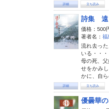
詳細
立ち読み
詩集 遠
価格：500
著者名：
福
流れ去った
いる・・・
母の死、父
せをかみし
かに、自ら
詳細
立ち読み
優曇華の