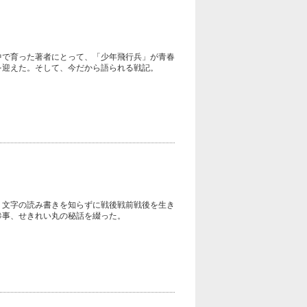
中で育った著者にとって、「少年飛行兵」が青春
を迎えた。そして、今だから語られる戦記。
・文字の読み書きを知らずに戦後戦前戦後を生き
惨事、せきれい丸の秘話を綴った。