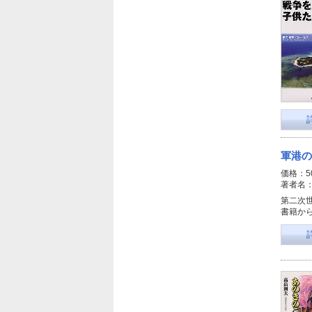
軍港の
価格：5
著者名
第二次
書籍か