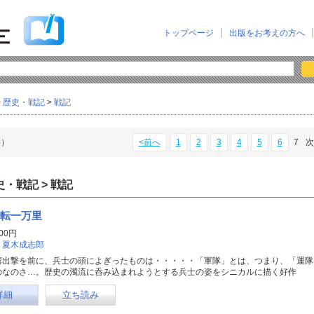
トップページ
出版をお考えの方へ
>
歴史・戦記
>
戦記
件）
<前へ
1
2
3
4
5
6
7
次
史・戦記 > 戦記
転一万里
00円
：
夏木成志郎
湾出撃を前に、兵士の頭によぎったものは・・・・・「軍隊」とは、つまり、「運隊
のなのさ…。歴史の濁流に呑み込まれようとする兵士の姿をシニカルに描く好作
詳細
立ち読み