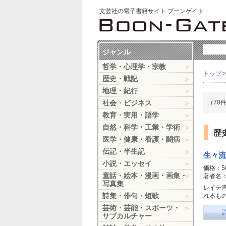
文芸社の電子書籍サイト ブーンゲイト
ジャンル
哲学・心理学・宗教
トップ
歴史・戦記
地理・紀行
社会・ビジネス
（70
教育・実用・語学
自然・科学・工業・学術
歴
医学・健康・看護・闘病
伝記・半生記
生々流
小説・エッセイ
価格：5
童話・絵本・漫画・画集・
著者名
写真集
レイテ
詩集・俳句・短歌
れるも
芸術・芸能・スポーツ・
サブカルチャー