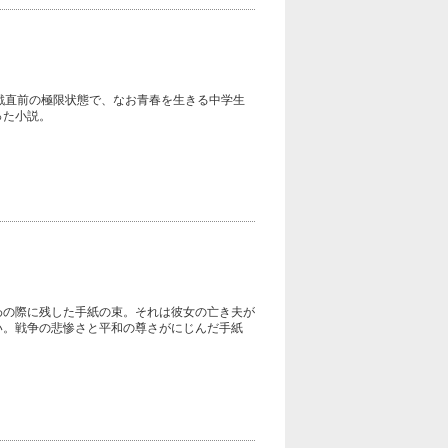
戦直前の極限状態で、なお青春を生きる中学生
った小説。
わの際に残した手紙の束。それは彼女の亡き夫が
い。戦争の悲惨さと平和の尊さがにじんだ手紙