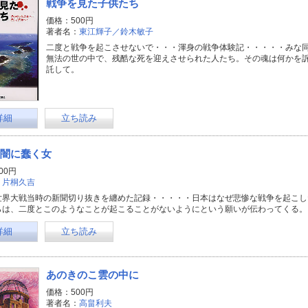
戦争を見た子供たち
価格：500円
著者名：
東江輝子／鈴木敏子
二度と戦争を起こさせないで・・・渾身の戦争体験記・・・・・みな
無法の世の中で、残酷な死を迎えさせられた人たち。その魂は何かを
託して。
詳細
立ち読み
闇に蠢く女
00円
：
片桐久吉
世界大戦当時の新聞切り抜きを纏めた記録・・・・・日本はなぜ悲惨な戦争を起こし
らは、二度とこのようなことが起こることがないようにという願いが伝わってくる。
詳細
立ち読み
あのきのこ雲の中に
価格：500円
著者名：
高畠利夫