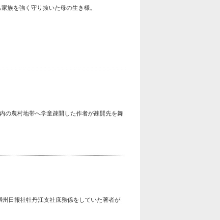
も家族を強く守り抜いた母の生き様。
内の農村地帯へ学童疎開した作者が疎開先を舞
満州日報社牡丹江支社庶務係をしていた著者が