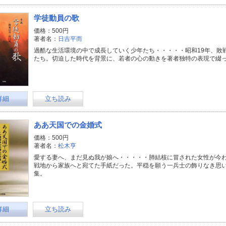
学徒動員の歌
価格：500円
著者名：
日吉平而
過酷な生活環境の中で成長していく少年たち・・・・・昭和19年、敗
たち。切迫した時代を背景に、若者の心の動きを著者独特の表現で綴
詳細
立ち読み
ああ天国での金婚式
価格：500円
著者名：
松木亨
愛する妻へ、まだ見ぬ我が娘へ・・・・・肺結核に冒された女性が今
戦地から家族へと宛てた手紙だった。平穏を願う一兵士の飾りなき思
集。
詳細
立ち読み