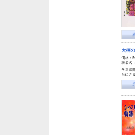
大楠の
価格：5
著者名
学童疎
台にさ