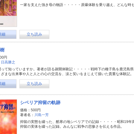
一家を支えた強き母の物語・・・・・原爆体験を乗り越え、どんな時
詳細
立ち読み
樹
00円
：
日高勝之
開って知っていますか。著者が語る疎開体験記・・・・・戦時下の種子島を鹿児島県
まざまな出来事や人と人との心の交流を、涙と笑いをまじえて描いた貴重な体験記。
詳細
立ち読み
シベリア抑留の軌跡
価格：500円
著者名：
川島一芳
抑留の実態を綴った、酷寒の地シベリアでの記録・・・・・昭和19年
抑留の実体を綴った記録。みんなに戦争の悲惨さを伝える作品。