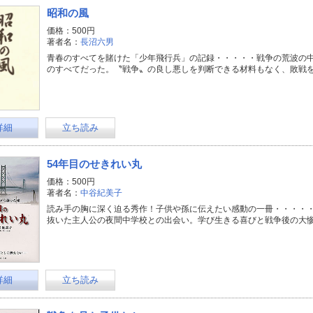
昭和の風
価格：500円
著者名：
長沼六男
青春のすべてを賭けた「少年飛行兵」の記録・・・・・戦争の荒波の
のすべてだった。〝戦争〟の良し悪しを判断できる材料もなく、敗戦
詳細
立ち読み
54年目のせきれい丸
価格：500円
著者名：
中谷紀美子
読み手の胸に深く迫る秀作！子供や孫に伝えたい感動の一冊・・・・
抜いた主人公の夜間中学校との出会い。学び生きる喜びと戦争後の大
詳細
立ち読み