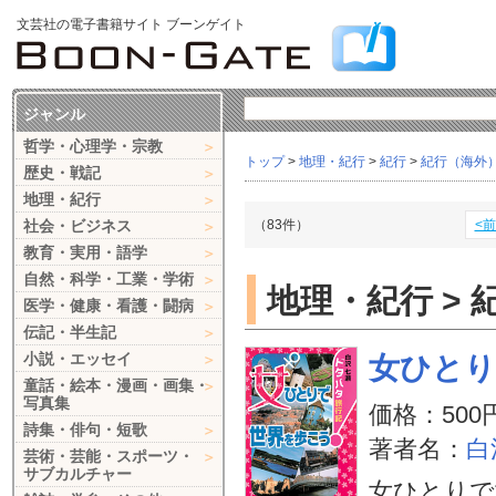
文芸社の電子書籍サイト ブーンゲイト
ジャンル
哲学・心理学・宗教
トップ
>
地理・紀行
>
紀行
>
紀行（海外
歴史・戦記
地理・紀行
社会・ビジネス
（83件）
<
教育・実用・語学
自然・科学・工業・学術
地理・紀行 > 
医学・健康・看護・闘病
伝記・半生記
小説・エッセイ
女ひとり
童話・絵本・漫画・画集・
写真集
価格：500
詩集・俳句・短歌
著者名：
白
芸術・芸能・スポーツ・
サブカルチャー
女ひとりで