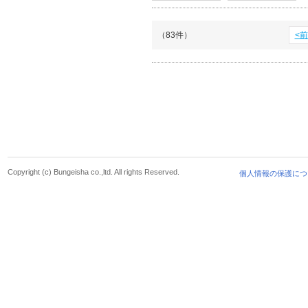
（83件）
<
Copyright (c) Bungeisha co.,ltd. All rights Reserved.
個人情報の保護につ