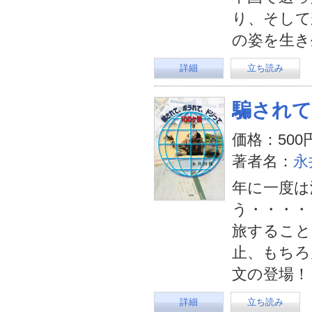
り、そして
の姿を生き
詳細
立ち読み
騙されて
価格：500
著者名：
永
年に一度は
う・・・・
旅すること
止、もちろ
文の登場！
詳細
立ち読み