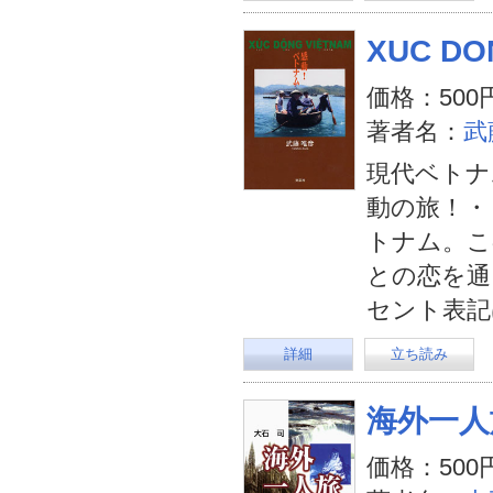
XUC D
価格：500
著者名：
武
現代ベトナ
動の旅！・
トナム。こ
との恋を通
セント表記
詳細
立ち読み
海外一人
価格：500