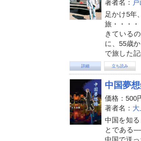
著者名：
戸
足かけ5年
旅・・・・
きているの
に、55歳
で旅した記
詳細
立ち読み
中国夢想
価格：500
著者名：
大
中国を知る
とである─
中国で送っ