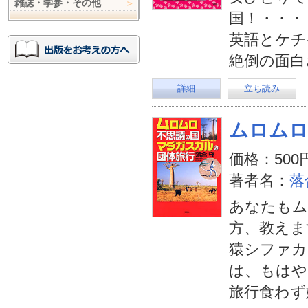
雑誌・学参・その他
国！・・・
英語とケチ
絶倒の面白
詳細
立ち読み
ムロムロ
価格：500
著者名：
落
あなたもム
方、教えま
猿シファカ
は、もはや
旅行食わず