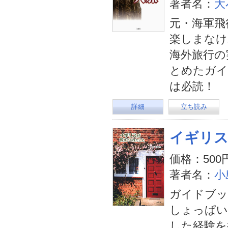
著者名：
大
元・海軍飛
楽しまなけ
海外旅行の
とめたガイ
は必読！
詳細
立ち読み
イギリ
価格：500
著者名：
小
ガイドブッ
しょっぱい
した経験を