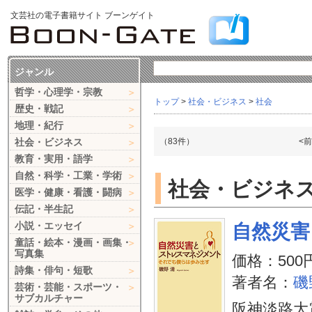
文芸社の電子書籍サイト ブーンゲイト
ジャンル
哲学・心理学・宗教
トップ
>
社会・ビジネス
>
社会
歴史・戦記
地理・紀行
社会・ビジネス
（83件）
<
教育・実用・語学
自然・科学・工業・学術
社会・ビジネス 
医学・健康・看護・闘病
伝記・半生記
小説・エッセイ
自然災害
童話・絵本・漫画・画集・
写真集
価格：500
詩集・俳句・短歌
著者名：
磯
芸術・芸能・スポーツ・
サブカルチャー
阪神淡路大