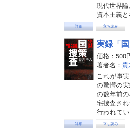
現代世界論
資本主義と
詳細
立ち読み
実録「国
価格：500
著者名：
貴
これが事実
の驚愕の実
の数年前の
宅捜査され
行われてい
詳細
立ち読み