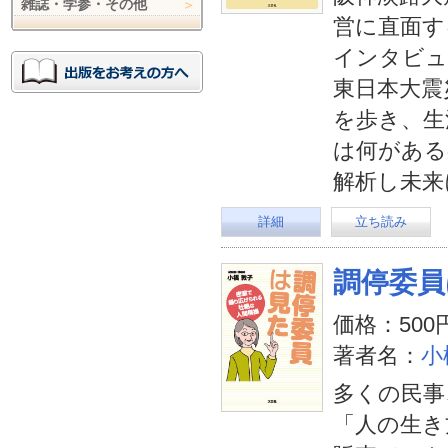
雑誌・学参・その他
営に直面す
インタビュ
東日本大震
を歩き、生
は何がある
解析し未来
詳細
立ち読み
調停委員
価格：500
著者名：
小
多くの民事
「人の生き