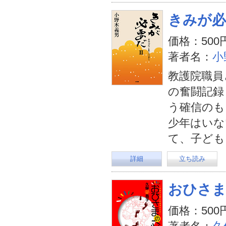
きみが必
価格：500
著者名：
小
教護院職員
の奮闘記録
う確信のも
少年はいな
て、子ども
詳細
立ち読み
おひさ
価格：500