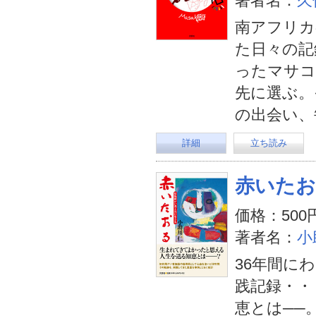
著者名：
久
南アフリカ
た日々の記
ったマサコ
先に選ぶ。
の出会い、
詳細
立ち読み
赤いた
価格：500
著者名：
小
36年間に
践記録・・
恵とは──