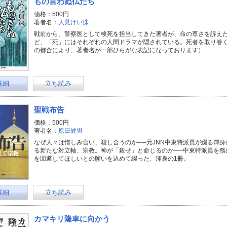
もの言わぬ仏たち
価格：500円
著者名：
人見けい洙
戦前から、警察医として検死を担当してきた著者が、命の尊さを訴え
ど、「死」にはそれぞれの人間ドラマが隠されている。死者を取り巻
の都合により、著者名が一部ひらがな表記になっております）
詳細
立ち読み
聖戦布告
価格：500円
著者名：
原田健男
なぜ人々は憎しみ合い、殺し合うのか──元JNN中東特派員が綴る渾
る新たな対立軸、宗教。神が「殺せ」と命じるのか──中東特派員を務
を回避してほしいとの願いを込めて綴った、渾身の1冊。
詳細
立ち読み
カマキリ隆車に向かう