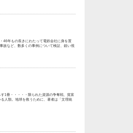
・46年もの長きにわたって電鉄会社に身を置
事故など、数多くの事例について検証、鋭い視
す1冊・・・・・限られた資源の争奪戦、貧富
ている人類。地球を救うために、著者は「文理統