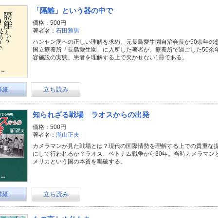
「隔離」という器の中で
価格：500円
著者名：
石田雅男
ハンセン病への正しい理解を求め、元長島愛生園自治会長が50余年の
国立療養所「長島愛生園」に入所した著者が、療養所で過ごした50余
容施設の実態、患者を理解する上で欠かせない1冊である。
詳細
立ち読み
知られざる戦場 ラオスからの出発
価格：500円
著者名：
瀧山正夫
カメラマンが見た戦場とは？現代の国際情勢を理解する上での貴重な
にして行われるか？ラオス、ベトナム戦争から30年。当時カメラマン
メリカという国の本質を喝破する。
詳細
立ち読み