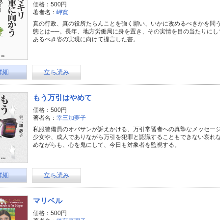
価格：500円
著者名：
岬寛
真の行政、真の役所たらんことを強く願い、いかに改めるべきかを問
態とは──。長年、地方労働局に身を置き、その実情を目の当たりにし
あるべき姿の実現に向けて提言した書。
詳細
立ち読み
もう万引はやめて
価格：500円
著者名：
幸三加夢子
私服警備員のオバサンが訴えかける、万引常習者への真摯なメッセー
少女や、成人でありながら万引を犯罪と認識することもできない哀れな常
めながらも、心を鬼にして、今日も対象者を監視する。
詳細
立ち読み
マリベル
価格：500円