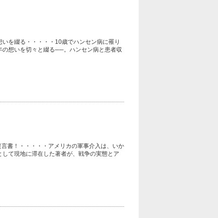
想いを綴る・・・・・10歳でハンセン病に罹り
年の想いを切々と綴る──。ハンセン病と患者収
提言書！・・・・・アメリカの軍事介入は、いか
として現地に滞在した著者が、戦争の実態とア