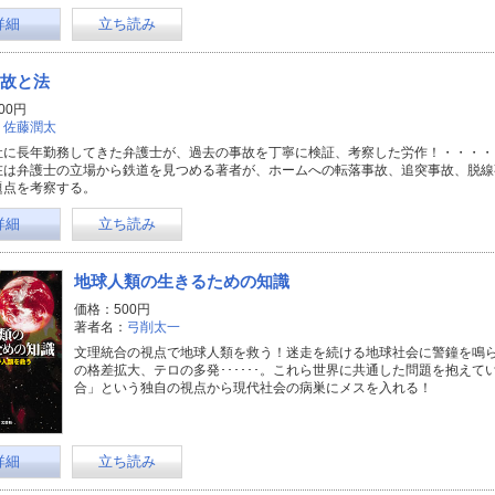
詳細
立ち読み
故と法
00円
：
佐藤潤太
社に長年勤務してきた弁護士が、過去の事故を丁寧に検証、考察した労作！・・・・
在は弁護士の立場から鉄道を見つめる著者が、ホームへの転落事故、追突事故、脱線
題点を考察する。
詳細
立ち読み
地球人類の生きるための知識
価格：500円
著者名：
弓削太一
文理統合の視点で地球人類を救う！迷走を続ける地球社会に警鐘を鳴ら
の格差拡大、テロの多発･･････。これら世界に共通した問題を抱え
合」という独自の視点から現代社会の病巣にメスを入れる！
詳細
立ち読み