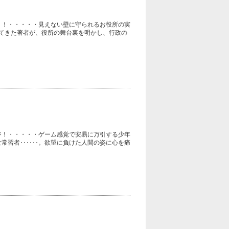
う！・・・・・見えない壁に守られるお役所の実
てきた著者が、役所の舞台裏を明かし、行政の
ジ！・・・・・ゲーム感覚で安易に万引する少年
習者･･････。欲望に負けた人間の姿に心を痛