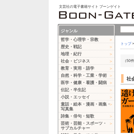
文芸社の電子書籍サイト ブーンゲイト
ジャンル
哲学・心理学・宗教
トップ
歴史・戦記
地理・紀行
社会・ビジネス
（50
教育・実用・語学
自然・科学・工業・学術
社会
医学・健康・看護・闘病
伝記・半生記
小説・エッセイ
童話・絵本・漫画・画集・
写真集
詩集・俳句・短歌
芸術・芸能・スポーツ・
サブカルチャー