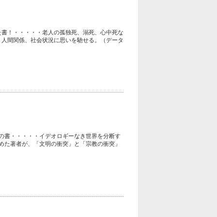
た書！・・・・・老人の孤独死、溺死、心中死な
く人間関係、社会状況に思いを馳せる。（データ
身の書・・・・・イデオロギーなき世界を分断す
めた著者が、「文明の衝突」と「宗教の衝突」