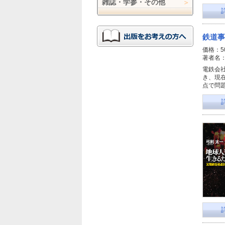
雑誌・学参・その他
鉄道事
価格：5
著者名
電鉄会
き、現
点で問