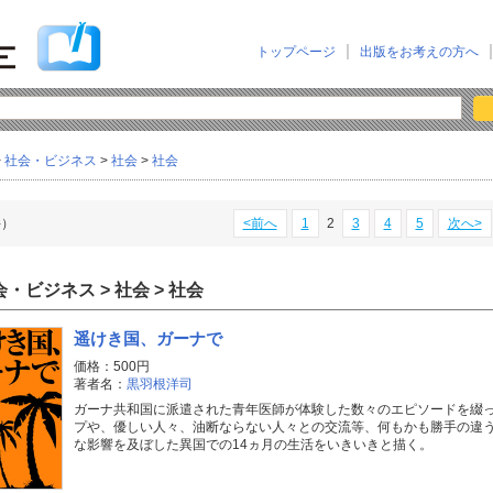
トップページ
出版をお考えの方へ
>
社会・ビジネス
>
社会
>
社会
件）
<前へ
1
2
3
4
5
次へ>
・ビジネス > 社会 > 社会
遥けき国、ガーナで
価格：500円
著者名：
黒羽根洋司
ガーナ共和国に派遣された青年医師が体験した数々のエピソードを綴
プや、優しい人々、油断ならない人々との交流等、何もかも勝手の違
な影響を及ぼした異国での14ヵ月の生活をいきいきと描く。