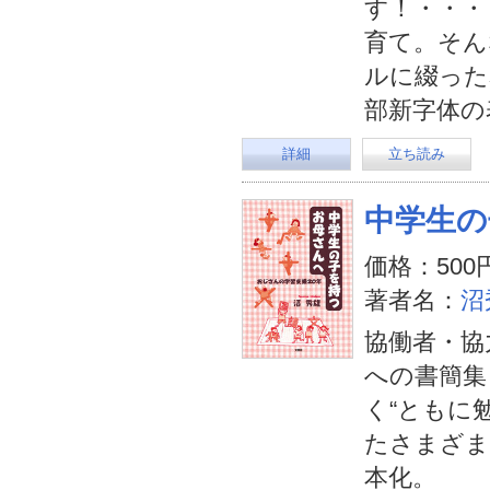
す！・・・
育て。そん
ルに綴った
部新字体の
詳細
立ち読み
中学生の
価格：500
著者名：
沼
協働者・協
への書簡集
く“ともに
たさまざま
本化。