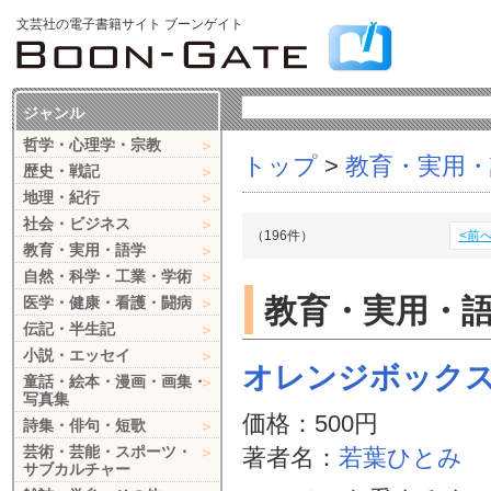
文芸社の電子書籍サイト ブーンゲイト
ジャンル
哲学・心理学・宗教
トップ
>
教育・実用・
歴史・戦記
地理・紀行
社会・ビジネス
（196件）
<前
教育・実用・語学
自然・科学・工業・学術
教育・実用・
医学・健康・看護・闘病
伝記・半生記
小説・エッセイ
オレンジボック
童話・絵本・漫画・画集・
写真集
価格：500円
詩集・俳句・短歌
芸術・芸能・スポーツ・
著者名：
若葉ひとみ
サブカルチャー