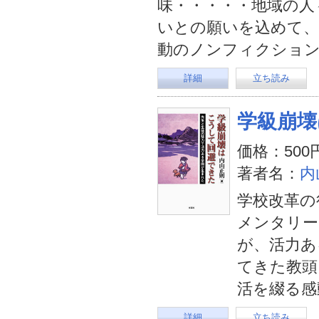
味・・・・・地域の人
いとの願いを込めて、
動のノンフィクショ
詳細
立ち読み
学級崩壊
価格：500
著者名：
内
学校改革の
メンタリー
が、活力あ
てきた教頭
活を綴る感
詳細
立ち読み