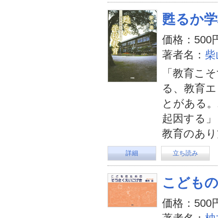
甦るか学
価格：500
著者名：
柴
「教育こそ
る、教育エ
とがある。
起因する」
教育のあり
詳細
立ち読み
こども
価格：500