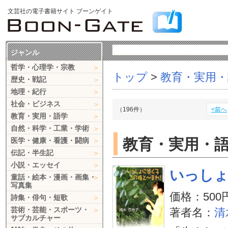
文芸社の電子書籍サイト ブーンゲイト
ジャンル
哲学・心理学・宗教
トップ
>
教育・実用・
歴史・戦記
地理・紀行
社会・ビジネス
（196件）
<前へ
教育・実用・語学
自然・科学・工業・学術
教育・実用・
医学・健康・看護・闘病
伝記・半生記
小説・エッセイ
いっしょ
童話・絵本・漫画・画集・
写真集
価格：500
詩集・俳句・短歌
芸術・芸能・スポーツ・
著者名：
清
サブカルチャー