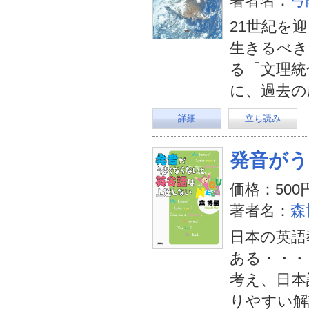
著者名：
弓
21世紀を
生きるべき
る「文理統
に、過去の
詳細
立ち読み
発音がう
価格：500
著者名：
森
日本の英語
ある・・・
考え、日本
りやすい解