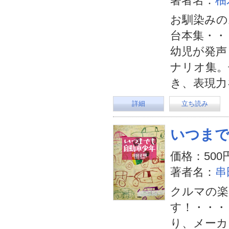
著者名：
柚
お馴染みの
台本集・・
幼児が発声
ナリオ集。
き、表現力
詳細
立ち読み
いつまで
価格：500
著者名：
串
クルマの楽
す！・・・
り、メーカ