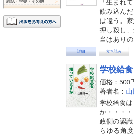
「生まれて
雑誌・学参・その他
飲み込んだ
は違う。家
押し殺し、
当はありの
詳細
立ち読み
学校給食
価格：500
著者名：
山
学校給食は
か・・・・
政側の認識
らゆる角度