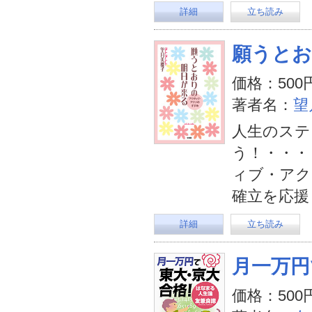
詳細
立ち読み
願うとお
価格：500
著者名：
望
人生のステ
う！・・・
ィブ・アク
確立を応援
詳細
立ち読み
月一万円
価格：500