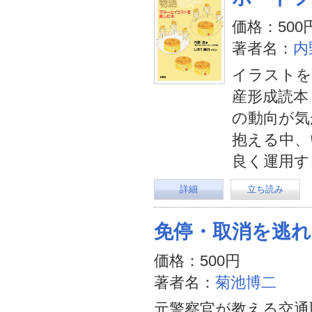
価格：500
著者名：
内
イラストを
産形成読本
の動向が気
抱える中、
良く運用す
詳細
立ち読み
免停・取消を逃
価格：500円
著者名：
菊池博二
元警察官が教える交通