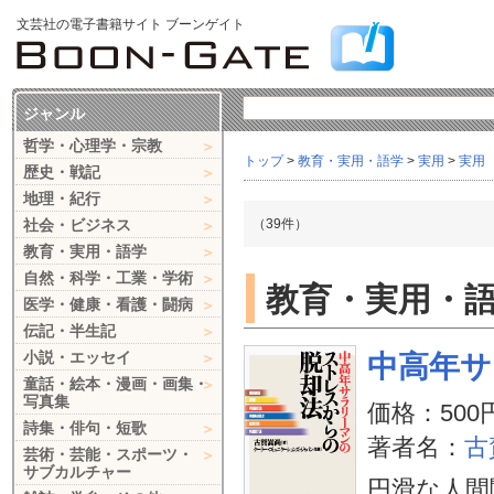
文芸社の電子書籍サイト ブーンゲイト
ジャンル
哲学・心理学・宗教
トップ
>
教育・実用・語学
>
実用
>
実用
歴史・戦記
地理・紀行
社会・ビジネス
（39件）
教育・実用・語学
自然・科学・工業・学術
教育・実用・語学
医学・健康・看護・闘病
伝記・半生記
小説・エッセイ
中高年サ
童話・絵本・漫画・画集・
写真集
価格：500
詩集・俳句・短歌
著者名：
古
芸術・芸能・スポーツ・
サブカルチャー
円滑な人間