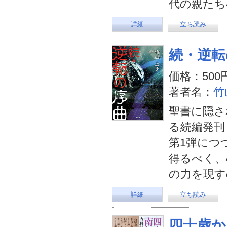
代の親たち
詳細
立ち読み
続・逆転
価格：500
著者名：
竹
聖書に隠さ
る続編発刊
第1弾につ
得るべく、
の力を現す
詳細
立ち読み
四十歳か