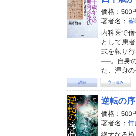
価格：500
著者名：
峯
内科医で僧
として患者
式を執り行
──。自身
た、渾身の
詳細
立ち読み
逆転の序
価格：500
著者名：
竹
絶大なる権