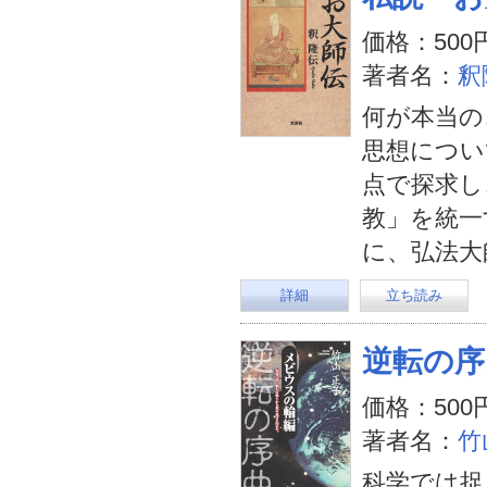
価格：500
著者名：
釈
何が本当の
思想につい
点で探求し
教」を統一
に、弘法大
詳細
立ち読み
逆転の序
価格：500
著者名：
竹
科学では捉