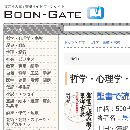
文芸社の電子書籍サイト ブーンゲイト
ジャンル
哲学・心理学・宗教
トップ
>
哲学・心理学・宗教
>
宗教
歴史・戦記
地理・紀行
社会・ビジネス
（48件）
教育・実用・語学
自然・科学・工業・学術
哲学・心理学・
医学・健康・看護・闘病
伝記・半生記
小説・エッセイ
聖書で読
童話・絵本・漫画・画集・
写真集
価格：500
詩集・俳句・短歌
著者名：
烏
芸術・芸能・スポーツ・
サブカルチャー
中国で漢訳