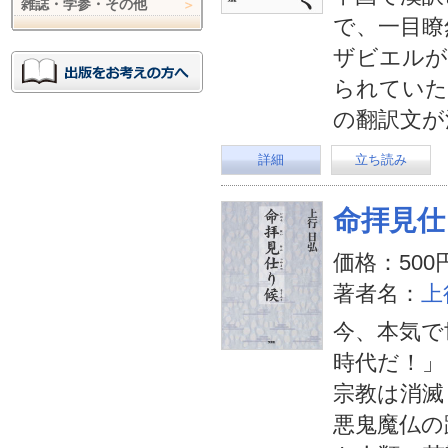
雑誌・学参・その他
で、一目瞭
ザビエルが
られていた
の翻訳文が
詳細
立ち読み
命拝見仕
価格：500
著者名：
上
今、本気で
時代だ！」
宗教は消滅
悪鬼魔仏の