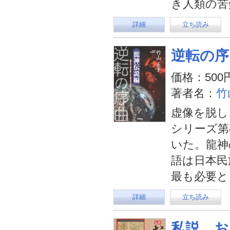
き人類の苦
詳細
立ち読み
逆転の序
価格：500
著者名：
竹
虚像を脱し
シリーズ第
いた。龍神
語は日本民
最も必要と
詳細
立ち読み
私説 お