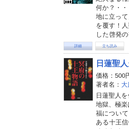
何か？・・
地に立って
を覆す！人
した啓発の
詳細
立ち読み
日蓮聖人
価格：500
著者名：
大
日蓮聖人を
地獄、極楽
福について
ある十王信