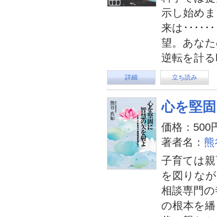
示し始めま
来は･･･
望。あなた
逆転を計る
詳細
立ち読み
心を堅固
価格：500
著者名：
熊
子育ては親
を図りなが
相談専門の
の根本を繙