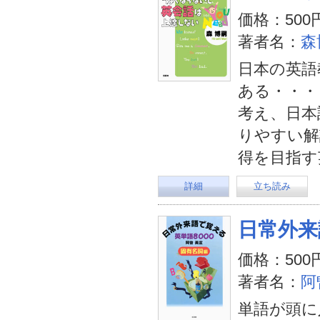
価格：500
著者名：
森
日本の英語
ある・・・
考え、日本
りやすい解
得を目指す
詳細
立ち読み
日常外来
価格：500
著者名：
阿
単語が頭に