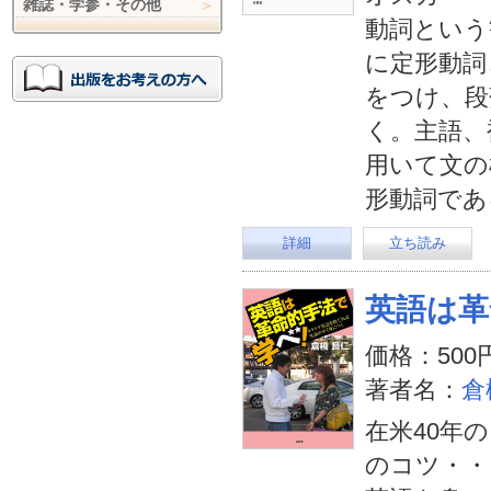
雑誌・学参・その他
動詞という
に定形動詞
をつけ、段
く。主語、
用いて文の
形動詞であ
詳細
立ち読み
英語は革
価格：500
著者名：
倉
在米40年の
のコツ・・・