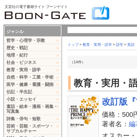
文芸社の電子書籍サイト ブーンゲイト
ジャンル
哲学・心理学・宗教
トップ
>
教育・実用・語学
>
語学
>
英語
歴史・戦記
地理・紀行
社会・ビジネス
（14件）
教育・実用・語学
自然・科学・工業・学術
教育・実用・語学
医学・健康・看護・闘病
伝記・半生記
小説・エッセイ
改訂版『T
童話・絵本・漫画・画集・
写真集
価格：500
詩集・俳句・短歌
著者名：
編
芸術・芸能・スポーツ・
サブカルチャー
オスカー・