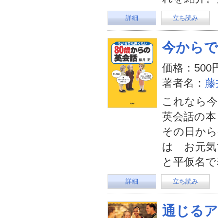
詳細
立ち読み
今からで
価格：500
著者名：
藤
これなら今
英会話の本
その日から
は お元気
と平仮名で
詳細
立ち読み
通じるア