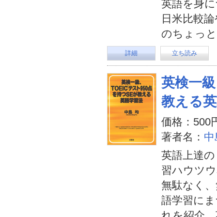
英語を身に
日米比較論や
のちょっと
詳細
立ち読み
英検一級
教える英
価格：500
著者名：
中
英語上達の
習ハウツウ
無駄なく、
語学習にま
れを紹介。