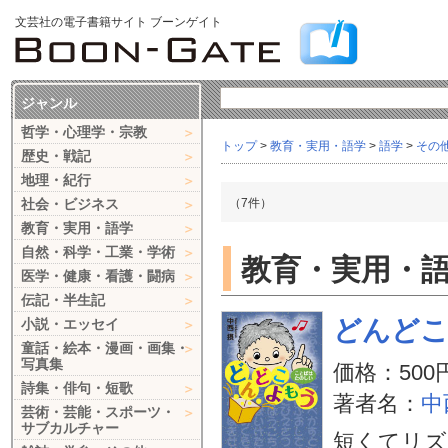
文芸社の電子書籍サイト ブーンゲイト
ジャンル
哲学・心理学・宗教
トップ
>
教育・実用・語学
>
語学
>
その
歴史・戦記
地理・紀行
社会・ビジネス
（7件）
教育・実用・語学
自然・科学・工業・学術
教育・実用・語学
医学・健康・看護・闘病
伝記・半生記
どんど
小説・エッセイ
童話・絵本・漫画・画集・
写真集
価格：500
詩集・俳句・短歌
著者名：
中
芸術・芸能・スポーツ・
サブカルチャー
短くてリズ