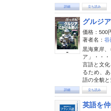
詳細
立ち読み
グルジ
価格：500
著者名：
谷
黒海東岸、
ア」・・・
言語と文化
るため、あ
語の全貌と
詳細
立ち読み
英語を仲