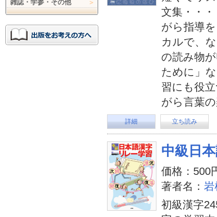
雑誌・学参・その他
文集・・・
がら指導を
カルで、な
の読み物が
ために」な
習にも役立
がら言葉の
詳細
立ち読み
中級日本
価格：500
著者名：
岩
初級漢字2