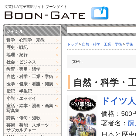
文芸社の電子書籍サイト ブーンゲイト
ジャンル
哲学・心理学・宗教
トップ
>
自然・科学・工業・学術
>
学術
歴史・戦記
地理・紀行
社会・ビジネス
（33件）
教育・実用・語学
自然・科学・工業・学術
自然・科学・工
医学・健康・看護・闘病
伝記・半生記
小説・エッセイ
ドイツ人
童話・絵本・漫画・画集・
写真集
価格：500
詩集・俳句・短歌
著者名：
藤
芸術・芸能・スポーツ・
サブカルチャー
日本と歴史