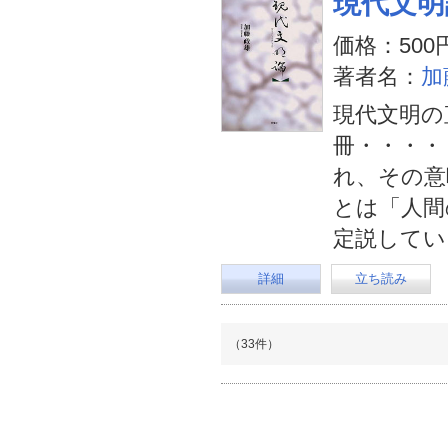
現代文明
価格：500
著者名：
加
現代文明の
冊・・・・
れ、その意
とは「人間
定説してい
詳細
立ち読み
（33件）