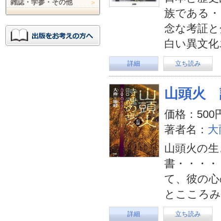
雑誌・学参・その他
族である・
念な考証と
白い異文化
詳細
立ち読み
山頭火 
価格：500
著者名：
大
山頭火の生
書・・・・
て、彼の心
とこころみ
詳細
立ち読み