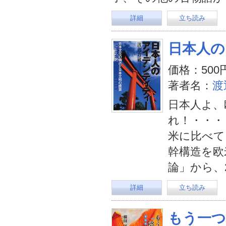
詳細
立ち読み
日本人の
価格：500
著者名：
渡
日本人よ、
れ！・・・
米に比べて
幹構造を欧
論」から、
詳細
立ち読み
もう一つ