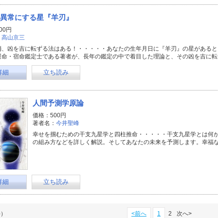
異常にする星『羊刃』
00円
：
高山京三
消、凶を吉に転ずる法はある！・・・・・あなたの生年月日に『羊刃』の星があると
運命・宿命鑑定士である著者が、長年の鑑定の中で着目した理論と、その凶を吉に転
詳細
立ち読み
人間予測学原論
価格：500円
著者名：
今井聖峰
幸せを掴むための干支九星学と四柱推命・・・・・干支九星学とは何
の組み方などを詳しく解説。そしてあなたの未来を予測します。幸福
詳細
立ち読み
件）
<前へ
1
2
次へ>