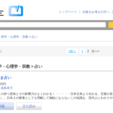
トップページ
出版をお考えの方へ
>
哲学・心理学・宗教
>
占い
件）
<前へ
1
2
次へ>
学・心理学・宗教 > 占い
ま占い
00円
：
高島幸子
」の持つ意味とその影響力がよくわかる！・・・・・日本古来より伝わる、言葉の音
い』。日本人の教養としても理解して無駄にならないこの知識を、現代人にわかりや
詳細
立ち読み