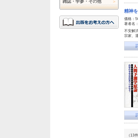
雑誌・学参・その他
精神を
価格：5
著者名
不安解
宗家、
（13