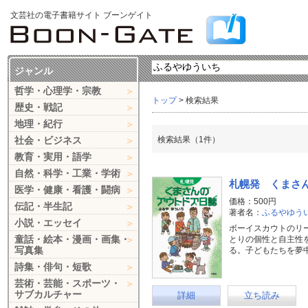
文芸社の電子書籍サイト ブーンゲイト
ジャンル
哲学・心理学・宗教
トップ
> 検索結果
歴史・戦記
地理・紀行
社会・ビジネス
検索結果（1件）
教育・実用・語学
自然・科学・工業・学術
札幌発 くまさ
医学・健康・看護・闘病
価格：500円
伝記・半生記
著者名：
ふるやゆう
小説・エッセイ
ボーイスカウトのリ
童話・絵本・漫画・画集・
とりの個性と自主性
写真集
る。子どもたちを夢
詩集・俳句・短歌
芸術・芸能・スポーツ・
サブカルチャー
詳細
立ち読み