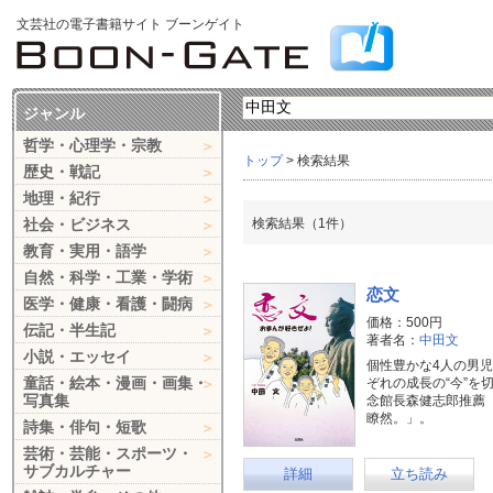
文芸社の電子書籍サイト ブーンゲイト
ジャンル
哲学・心理学・宗教
トップ
> 検索結果
歴史・戦記
地理・紀行
社会・ビジネス
検索結果（1件）
教育・実用・語学
自然・科学・工業・学術
恋文
医学・健康・看護・闘病
価格：500円
伝記・半生記
著者名：
中田文
小説・エッセイ
個性豊かな4人の男
童話・絵本・漫画・画集・
ぞれの成長の“今”を
写真集
念館長森健志郎推薦
瞭然。」。
詩集・俳句・短歌
芸術・芸能・スポーツ・
サブカルチャー
詳細
立ち読み