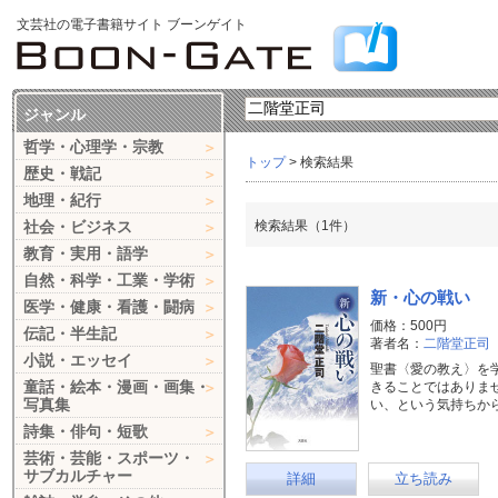
文芸社の電子書籍サイト ブーンゲイト
ジャンル
哲学・心理学・宗教
トップ
> 検索結果
歴史・戦記
地理・紀行
社会・ビジネス
検索結果（1件）
教育・実用・語学
自然・科学・工業・学術
新・心の戦い
医学・健康・看護・闘病
価格：500円
伝記・半生記
著者名：
二階堂正司
小説・エッセイ
聖書〈愛の教え〉を
童話・絵本・漫画・画集・
きることではありま
写真集
い、という気持ちか
詩集・俳句・短歌
芸術・芸能・スポーツ・
サブカルチャー
詳細
立ち読み