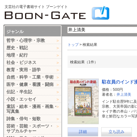
文芸社の電子書籍サイト ブーンゲイト
ジャンル
哲学・心理学・宗教
トップ
> 検索結果
歴史・戦記
地理・紀行
社会・ビジネス
検索結果（1件）
教育・実用・語学
自然・科学・工業・学術
駐在員のインド
医学・健康・看護・闘病
価格：500円
伝記・半生記
著者名：
井上清美
小説・エッセイ
インド駐在歴9年に
童話・絵本・漫画・画集・
宗教、大英帝国の影
写真集
ャイナ教の本山・パ
章と鮮烈なカラー写真
詩集・俳句・短歌
芸術・芸能・スポーツ・
サブカルチャー
詳細
立ち読み