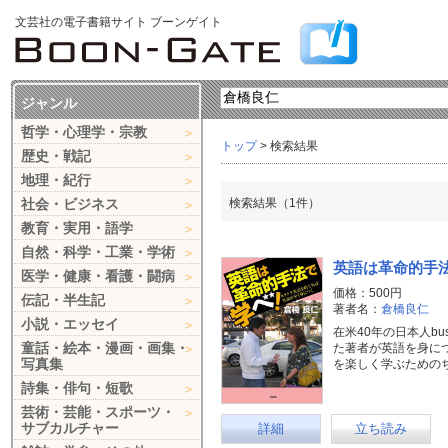
文芸社の電子書籍サイト ブーンゲイト
ジャンル
哲学・心理学・宗教
トップ
> 検索結果
歴史・戦記
地理・紀行
社会・ビジネス
検索結果（1件）
教育・実用・語学
自然・科学・工業・学術
英語は革命的手
医学・健康・看護・闘病
価格：500円
伝記・半生記
著者名：
倉橋良仁
小説・エッセイ
在米40年の日本人bu
童話・絵本・漫画・画集・
た著者が英語を身につけ
写真集
を楽しく学ぶための
詩集・俳句・短歌
芸術・芸能・スポーツ・
サブカルチャー
詳細
立ち読み