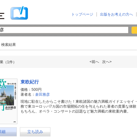
トップページ
出版をお考えの方へ
> 検索結果
<前へ
次へ>
果（1件）
東欧紀行
価格：500円
著者名：
倉田雅彦
現地に駐在したからこそ書けた！東欧諸国の魅力満載ガイドエッセイ・
務で東ヨーロッパ7カ国の市場開拓の任を与えられた著者の貴重な体験
もちろん、オペラ・コンサートの話題など魅力満載の東欧案内書。
詳細
立ち読み