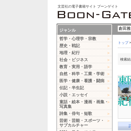
文芸社の電子書籍サイト ブーンゲイト
ジャンル
哲学・心理学・宗教
トップ
歴史・戦記
地理・紀行
社会・ビジネス
検索結
教育・実用・語学
自然・科学・工業・学術
医学・健康・看護・闘病
伝記・半生記
小説・エッセイ
童話・絵本・漫画・画集・
写真集
詩集・俳句・短歌
芸術・芸能・スポーツ・
サブカルチャー