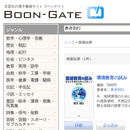
文芸社の電子書籍サイト ブーンゲイト
ジャンル
哲学・心理学・宗教
トップ
> 検索結果
歴史・戦記
地理・紀行
社会・ビジネス
検索結果（1件）
教育・実用・語学
自然・科学・工業・学術
環境教育の試み
医学・健康・看護・闘病
価格：500円
伝記・半生記
著者名：
奥井則行
小説・エッセイ
今、地球環境のため
童話・絵本・漫画・画集・
の成長過程、天然記
写真集
態を高校の授業で伝
詩集・俳句・短歌
芸術・芸能・スポーツ・
サブカルチャー
詳細
立ち読み