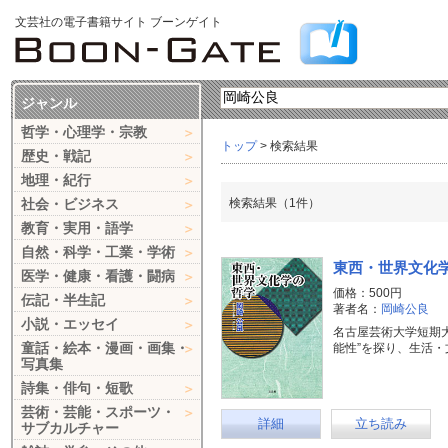
文芸社の電子書籍サイト ブーンゲイト
ジャンル
哲学・心理学・宗教
トップ
> 検索結果
歴史・戦記
地理・紀行
社会・ビジネス
検索結果（1件）
教育・実用・語学
自然・科学・工業・学術
東西・世界文化
医学・健康・看護・闘病
価格：500円
伝記・半生記
著者名：
岡崎公良
小説・エッセイ
名古屋芸術大学短期
童話・絵本・漫画・画集・
能性”を探り、生活
写真集
詩集・俳句・短歌
芸術・芸能・スポーツ・
詳細
立ち読み
サブカルチャー