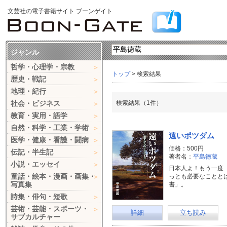
文芸社の電子書籍サイト ブーンゲイト
ジャンル
哲学・心理学・宗教
トップ
> 検索結果
歴史・戦記
地理・紀行
社会・ビジネス
検索結果（1件）
教育・実用・語学
自然・科学・工業・学術
遠いポツダム
医学・健康・看護・闘病
価格：500円
伝記・半生記
著者名：
平島徳蔵
小説・エッセイ
日本人よ！もう一度
童話・絵本・漫画・画集・
っとも必要なことと
写真集
書」。
詩集・俳句・短歌
芸術・芸能・スポーツ・
詳細
立ち読み
サブカルチャー