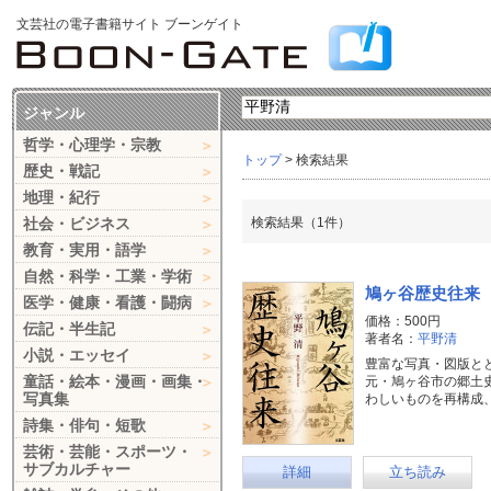
文芸社の電子書籍サイト ブーンゲイト
ジャンル
哲学・心理学・宗教
トップ
> 検索結果
歴史・戦記
地理・紀行
社会・ビジネス
検索結果（1件）
教育・実用・語学
自然・科学・工業・学術
鳩ヶ谷歴史往来
医学・健康・看護・闘病
価格：500円
伝記・半生記
著者名：
平野清
小説・エッセイ
豊富な写真・図版と
童話・絵本・漫画・画集・
元・鳩ヶ谷市の郷土
写真集
わしいものを再構成
詩集・俳句・短歌
芸術・芸能・スポーツ・
サブカルチャー
詳細
立ち読み