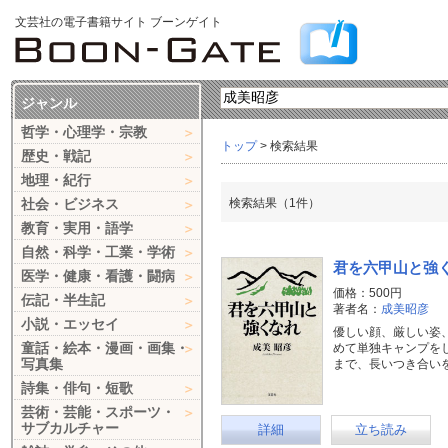
文芸社の電子書籍サイト ブーンゲイト
ジャンル
哲学・心理学・宗教
トップ
> 検索結果
歴史・戦記
地理・紀行
社会・ビジネス
検索結果（1件）
教育・実用・語学
自然・科学・工業・学術
君を六甲山と強
医学・健康・看護・闘病
価格：500円
伝記・半生記
著者名：
成美昭彦
小説・エッセイ
優しい顔、厳しい姿、
童話・絵本・漫画・画集・
めて単独キャンプを
写真集
まで、長いつき合い
詩集・俳句・短歌
芸術・芸能・スポーツ・
サブカルチャー
詳細
立ち読み