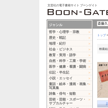
文芸社の電子書籍サイト ブーンゲイト
ジャンル
哲学・心理学・宗教
トップ
歴史・戦記
地理・紀行
社会・ビジネス
検索結
教育・実用・語学
自然・科学・工業・学術
医学・健康・看護・闘病
伝記・半生記
小説・エッセイ
童話・絵本・漫画・画集・
写真集
詩集・俳句・短歌
芸術・芸能・スポーツ・
サブカルチャー