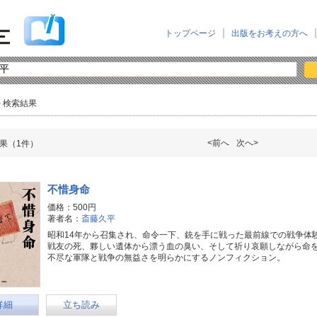
トップページ
出版をお考えの方へ
> 検索結果
<前へ
次へ>
果（1件）
不惜身命
価格：500円
著者名：
斎藤久平
昭和14年から召集され、命令一下、銃を手に戦った最前線での戦争体
戦友の死、夥しい遺体から漂う血の臭い、そして祈り哀願しながら命を落
不尽な軍隊と戦争の無益さを明らかにするノンフィクション。
詳細
立ち読み