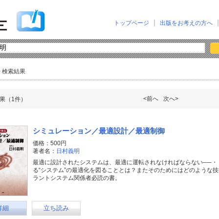
トップページ
出版をお考えの方へ
> 検索結果
<前へ
次へ>
果（1件）
シミュレーション／最適設計／最適制御
価格：500円
著者名：
日村義明
最適に設計されたシステムは、最適に運転されなければならない──・
る“システム”の最適化を図ることとは？またそのためにはどのような
ラントシステム関係者必読の書。
詳細
立ち読み