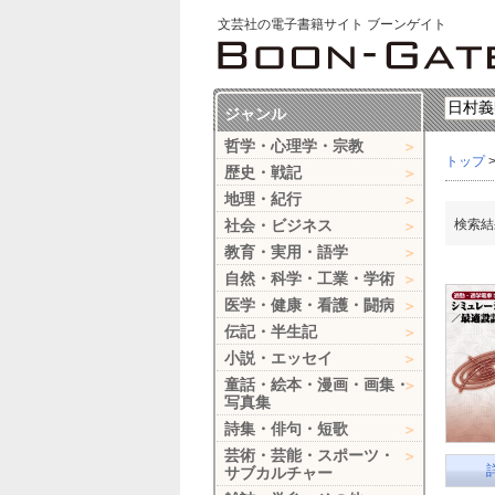
文芸社の電子書籍サイト ブーンゲイト
ジャンル
哲学・心理学・宗教
トップ
歴史・戦記
地理・紀行
社会・ビジネス
検索結
教育・実用・語学
自然・科学・工業・学術
医学・健康・看護・闘病
伝記・半生記
小説・エッセイ
童話・絵本・漫画・画集・
写真集
詩集・俳句・短歌
芸術・芸能・スポーツ・
サブカルチャー