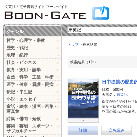
文芸社の電子書籍サイト ブーンゲイト
ジャンル
哲学・心理学・宗教
トップ
> 検索結果
歴史・戦記
地理・紀行
社会・ビジネス
検索結果（1件）
教育・実用・語学
自然・科学・工業・学術
日中提携の歴史
医学・健康・看護・闘病
価格：500円
伝記・半生記
著者名：
東英記
小説・エッセイ
孫文が呼びかけた「
童話・絵本・漫画・画集・
演から日本の敗戦、
写真集
を国の視点から論考。
詩集・俳句・短歌
芸術・芸能・スポーツ・
詳細
立ち読み
サブカルチャー