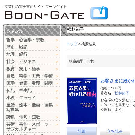
文芸社の電子書籍サイト ブーンゲイト
ジャンル
哲学・心理学・宗教
トップ
> 検索結果
歴史・戦記
地理・紀行
社会・ビジネス
検索結果（1件）
教育・実用・語学
自然・科学・工業・学術
お客さまに好か
医学・健康・看護・闘病
価格：500円
伝記・半生記
著者名：
松林節子
小説・エッセイ
お客様の心を満たす
童話・絵本・漫画・画集・
に置いても重要なこ
写真集
を理解しよう。
詩集・俳句・短歌
芸術・芸能・スポーツ・
サブカルチャー
詳細
立ち読み